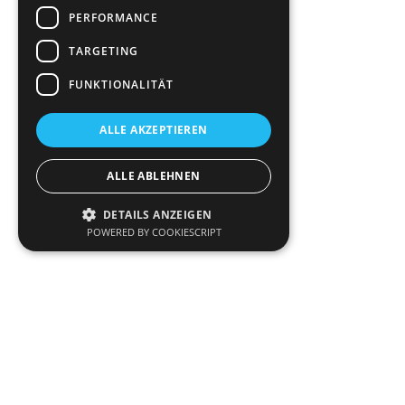
PERFORMANCE
TARGETING
FUNKTIONALITÄT
ALLE AKZEPTIEREN
ALLE ABLEHNEN
DETAILS ANZEIGEN
POWERED BY COOKIESCRIPT
Performance
Targeting
Funktionalität
Performance-Cookies sammeln Informationen
darüber, wie Besucher eine Webseite nutzen,
z. B. Analyse-Cookies. Diese Cookies können
nicht verwendet werden, um einen
bestimmten Besucher direkt zu identifizieren.